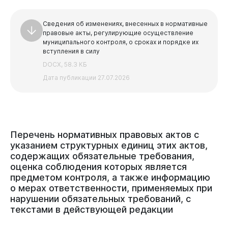
Сведения об изменениях, внесенных в нормативные
правовые акты, регулирующие осуществление
муниципального контроля, о сроках и порядке их
вступления в силу
DOCX, 58.3 КБ
Дата публикации 27.07.2026
Перечень
нормативных
правовых
актов
с
указанием
структурных
единиц
этих
актов,
Горожанам
содержащих
обязательные
требования,
оценка
соблюдения
которых
является
предметом
контроля,
а
также
информацию
о
мерах
ответственности,
применяемых
при
нарушении
обязательных
требований,
с
текстами
в
действующей
редакции