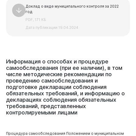
Доклад о виде муниципального контроля за 2022
год
PDF, 171 КБ
Дата публикации 19.04.2024
Информация
о
способах
и
процедуре
самообследования
(при
ее
наличии),
в
том
числе
методические
рекомендации
по
проведению
самообследования
и
подготовке
декларации
соблюдения
обязательных
требований,
и
информацию
о
декларациях
соблюдения
обязательных
требований,
представленных
контролируемыми
лицами
Процедура самообследования Положением о муниципальном