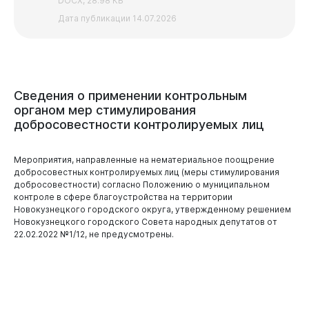
DOCX, 28.98 КБ
Дата публикации 14.07.2026
Сведения
о
применении
контрольным
органом
мер
стимулирования
добросовестности
контролируемых
лиц
Мероприятия, направленные на нематериальное поощрение
добросовестных контролируемых лиц (меры стимулирования
добросовестности) согласно Положению о муниципальном
контроле в сфере благоустройства на территории
Новокузнецкого городского округа, утвержденному решением
Новокузнецкого городского Совета народных депутатов от
22.02.2022 №1/12, не предусмотрены.