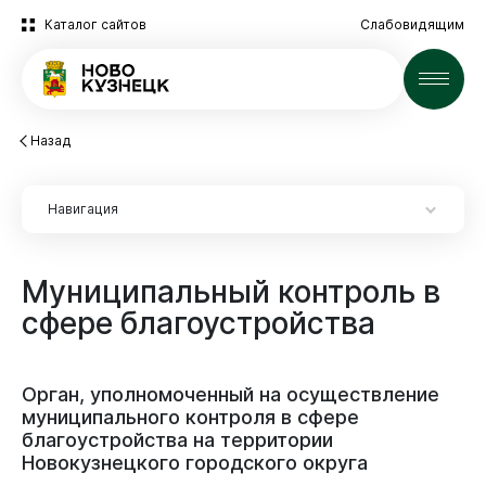
Каталог сайтов
Слабовидящим
Новости
Назад
Навигация
Муниципальный
контроль
в
Инвесторам
сфере
благоустройства
Инвесторам
Социально-экономическое развитие
Сопровождение инвесторов
Социально-экономическое положение
Муниципальные закупки
Орган,
уполномоченный
на
осуществление
Особая территория для инвестиций
Оценка эффективности деятельности органов
муниципального
контроля
в
сфере
Мониторинг
местного самоуправления
Муниципальное имущество
Поддержка бизнеса
благоустройства
на
территории
Витрина закупок
Новокузнецкого
городского
округа
Муниципальное имущество
Прогноз социально-экономического развития города
Инвестиционный проект «Дом за рубль»
Потребительский рынок