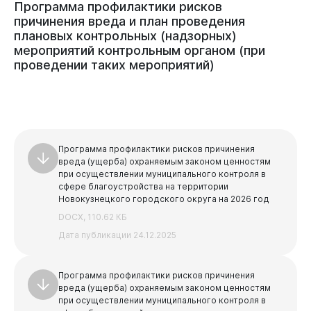
Программа
профилактики
рисков
Виртуальная
приемная
причинения
вреда
и
план
проведения
плановых
контрольных
(надзорных)
мероприятий
контрольным
органом
(при
проведении
таких
мероприятий)
Программа профилактики рисков причинения
вреда (ущерба) охраняемым законом ценностям
при осуществлении муниципального контроля в
сфере благоустройства на территории
Новокузнецкого городского округа на 2026 год
DOCX, 110.62 КБ
Дата публикации 24.12.2025
Программа профилактики рисков причинения
вреда (ущерба) охраняемым законом ценностям
при осуществлении муниципального контроля в