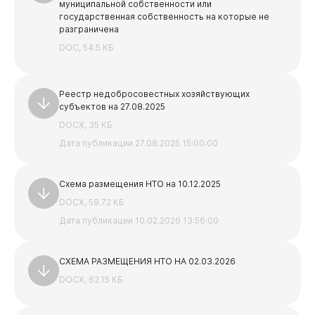
муниципальной собственности или
государственная собственность на которые не
Защита прав предпринимателей
разграничена
Реестр получателей поддержки субъектов малого и
DOC, 54.5 КБ
среднего предпринимательства
Основные нормативные документы
Реестр недобросовестных хозяйствующих
Имущественная поддержка
субъектов на 27.08.2025
DOCX, 35 КБ
Дата публикации 27.08.2025 15:00:00
Схема размещения НТО на 10.12.2025
DOCX, 59.72 КБ
Дата публикации 10.02.2026 13:56:00
СХЕМА РАЗМЕЩЕНИЯ НТО НА 02.03.2026
Горожанам
DOCX, 62.15 КБ