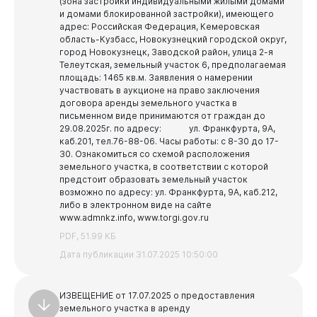
(зона застройки индивидуальными жилыми домами
и домами блокированной застройки), имеющего
адрес:
Российская Федерация, Кемеровская
область-Кузбасс, Новокузнецкий городской округ,
город Новокузнецк, Заводской район, улица 2-я
Телеутская, земельный участок 6, предполагаемая
площадь: 1465 кв.м.
Заявления о намерении
участвовать в аукционе на право заключения
договора аренды земельного участка в
письменном виде принимаются от граждан до
29.08.2025г. по адресу: ул. Франкфурта, 9А,
каб.201, тел.76-88-06. Часы работы: c 8-30 до 17-
30.
Ознакомиться со схемой расположения
земельного участка, в соответствии с которой
предстоит образовать земельный участок
возможно по адресу: ул. Франкфурта, 9А, каб.212,
либо в электронном виде на сайте
www.admnkz.info, www.torgi.gov.ru
PDF, 51.99 КБ
Дата публикации 31.07.2025 10:50:00
ИЗВЕЩЕНИЕ от 17.07.2025 о предоставления
земельного участка в аренду