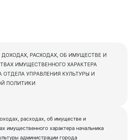
Документы
Утвержденные документы
Экспертиза НПА
 ДОХОДАХ, РАСХОДАХ, ОБ ИМУЩЕСТВЕ И
Публичные слушания и
ТВАХ ИМУЩЕСТВЕННОГО ХАРАКТЕРА
общественные обсуждения
 ОТДЕЛА УПРАВЛЕНИЯ КУЛЬТУРЫ И
Оценка регулирующего
Й ПОЛИТИКИ
воздействия
Проекты правовых актов
у
Противодействие коррупции
нции
Среднемесячная заработная
оходах, расходах, об имуществе и
нс
плата
ах имущественного характера начальника
Финансы
ультуры администрации города