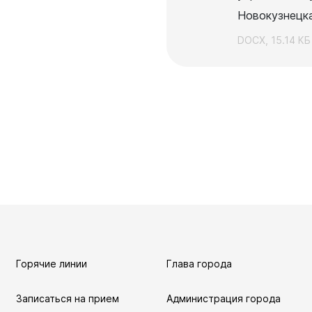
я защита
Новокузнецк
DOCX, 15.14 КБ
ьные услуги
ьная служба
сть
о лесах
цкого городского
-счетная палата
цкого городского
одных депутатов
Горячие линии
Глава города
путатов
цкого городского
Записаться на прием
Администрация города
родных депутатов