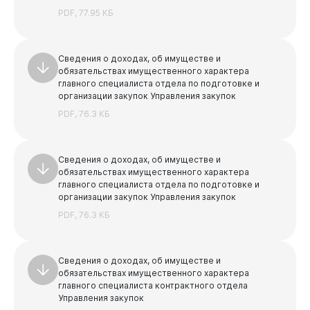
Учреждения, подведомственные Комитету по делам
PDF, 77.95 КБ
молодежи
Бизнесу
Учреждения, подведомственные Управлению
культуры
Сведения о доходах, об имуществе и
обязательствах имущественного характера
Учреждения, подведомственные Комитету
главного специалиста отдела по подготовке и
образования и науки
организации закупок Управления закупок
PDF, 76.3 КБ
Сведения о доходах, об имуществе и
Документы
обязательствах имущественного характера
главного специалиста отдела по подготовке и
организации закупок Управления закупок
PDF, 76.3 КБ
Сведения о доходах, об имуществе и
обязательствах имущественного характера
главного специалиста контрактного отдела
Управления закупок