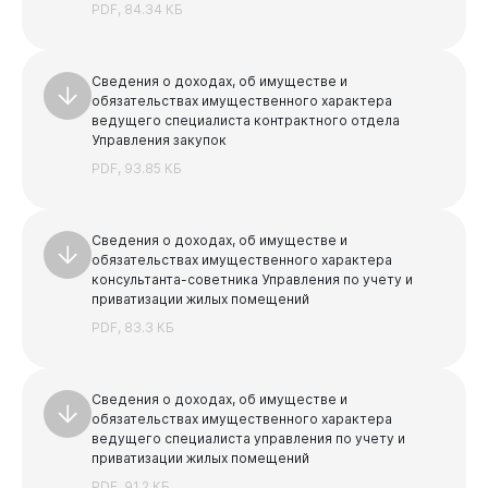
Виртуальная
приемная
PDF, 84.34 КБ
Сведения о доходах, об имуществе и
обязательствах имущественного характера
ведущего специалиста контрактного отдела
Управления закупок
PDF, 93.85 КБ
Сведения о доходах, об имуществе и
обязательствах имущественного характера
консультанта-советника Управления по учету и
приватизации жилых помещений
PDF, 83.3 КБ
Сведения о доходах, об имуществе и
обязательствах имущественного характера
ведущего специалиста управления по учету и
приватизации жилых помещений
PDF, 91.2 КБ