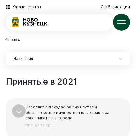
Каталог сайтов
Слабовидящим
Новости
Назад
Навигация
Принятые
в
2021
Экспертиза НПА
Новокузнецк
Экспертиза НПА
Сведения о доходах, об имуществе и
обязательствах имущественного характера
2025 год
советника Главы города
Архив
PDF, 83.72 КБ