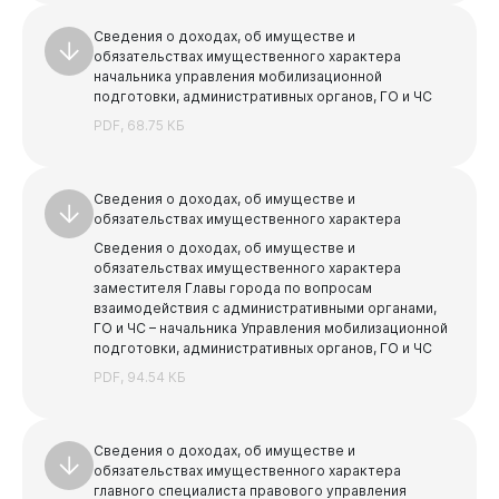
Противодействие коррупции
Сведения о доходах, об имуществе и
обязательствах имущественного характера
Противодействие коррупции
Среднемесячная заработная плата
начальника управления мобилизационной
Администрация
подготовки, административных органов, ГО и ЧС
Нормативные правовые акты
Учреждения, подведомственные администрации
Финансы
города Новокузнецка
PDF, 68.75 КБ
Сведения о доходах, расходах, об имуществе и
Бюджет
обязательствах имущественного характера
Учреждения и предприятия, подведомственные
Комитету по управлению муниципальным имуществом
Отчеты
Комиссия по соблюдению требований к служебному
Сведения о доходах, об имуществе и
поведению муниципальных служащих и
Учреждения, подведомственные Управлению
обязательствах имущественного характера
Бюджет для граждан
урегулированию конфликта интересов
дорожно - коммунального хозяйства и
Сведения о доходах, об имуществе и
благоустройства
Документы
Независимая антикоррупционная экспертиза
обязательствах имущественного характера
заместителя Главы города по вопросам
Учреждения, подведомственные Комитету по
Методические материалы
взаимодействия с административными органами,
физической культуре, спорту и туризму
Горожанам
ГО и ЧС – начальника Управления мобилизационной
План противодействия коррупции
Учреждения, подведомственные Комитету жилищно-
подготовки, административных органов, ГО и ЧС
коммунального хозяйства
Формы и бланки
PDF, 94.54 КБ
Учреждения, подведомственные Управлению по
транспорту и связи
Сведения о доходах, об имуществе и
Учреждения, подведомственные Комитету
обязательствах имущественного характера
социальной защиты
главного специалиста правового управления