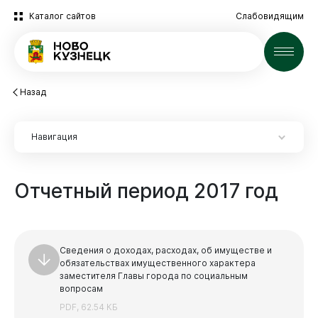
Каталог сайтов
Слабовидящим
Новости
Назад
Навигация
Отчетный
период
2017
год
Экспертиза НПА
Экспертиза НПА
Сведения о доходах, расходах, об имуществе и
обязательствах имущественного характера
2025 год
заместителя Главы города по социальным
вопросам
Архив
PDF, 62.54 КБ