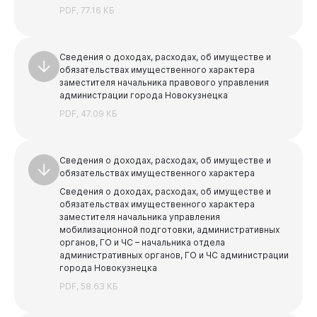
PDF, 77.16 КБ
Документы
Сведения о доходах, расходах, об имуществе и
обязательствах имущественного характера
заместителя начальника правового управления
администрации города Новокузнецка
PDF, 47.09 КБ
Сведения о доходах, расходах, об имуществе и
обязательствах имущественного характера
Сведения о доходах, расходах, об имуществе и
обязательствах имущественного характера
заместителя начальника управления
мобилизационной подготовки, административных
органов, ГО и ЧС – начальника отдела
Виртуальная
приемная
административных органов, ГО и ЧС администрации
города Новокузнецка
PDF, 58.63 КБ