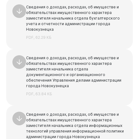
Учреждения, подведомственные Комитету по делам
Сведения о доходах, расходах, об имуществе и
молодежи
обязательствах имущественного характера
заместителя начальника отдела бухгалтерского
Учреждения, подведомственные Управлению
культуры
учета и отчетности администрации города
Новокузнецка
Учреждения, подведомственные Комитету
PDF, 62.29 КБ
образования и науки
Сведения о доходах, расходах, об имуществе и
обязательствах имущественного характера
заместителя начальника отдела
Горожанам
документационного и организационного
обеспечения Управления делами администрации
города Новокузнецка
PDF, 63.84 КБ
Сведения о доходах, расходах, об имуществе и
обязательствах имущественного характера
заместителя начальника отдела информационных
технологий управления информационной политики
администрации города Новокузнецка