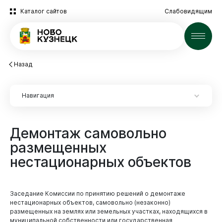
Каталог сайтов
Слабовидящим
Новости
Назад
Навигация
Демонтаж
самовольно
Новокузнецк
размещенных
Экспертиза НПА
нестационарных
объектов
Экспертиза НПА
2025 год
Заседание Комиссии по принятию решений о демонтаже
Архив
нестационарных объектов, самовольно (незаконно)
размещенных на землях или земельных участках, находящихся в
муниципальной собственности или государственная