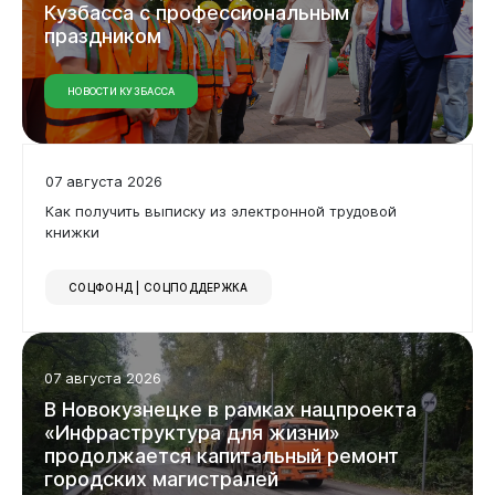
Дата
Кузбасса
с
профессиональным
праздником
НОВОСТИ КУЗБАССА
Применить фильтр
Администрация
Сбросить фильтр
07 августа 2026
Как получить выписку из электронной трудовой
книжки
СОЦФОНД | СОЦПОДДЕРЖКА
07 августа 2026
Горожанам
В
Новокузнецке
в
рамках
нацпроекта
«Инфраструктура
для
жизни»
продолжается
капитальный
ремонт
городских
магистралей