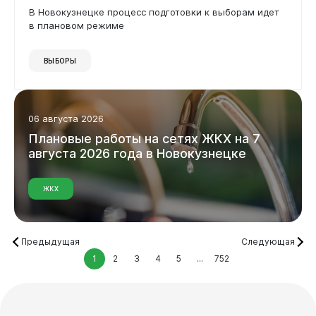
В Новокузнецке процесс подготовки к выборам идет
в плановом режиме
ВЫБОРЫ
06 августа 2026
Плановые
работы
на
сетях
ЖКХ
на
7
августа
2026
года
в
Новокузнецке
ЖКХ
Предыдущая
Следующая
1
2
3
4
5
...
752