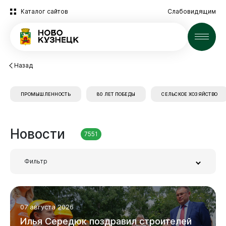
Каталог сайтов
Слабовидящим
Новости
Назад
ПРОМЫШЛЕННОСТЬ
80 ЛЕТ ПОБЕДЫ
СЕЛЬСКОЕ ХОЗЯЙСТВО
Новости
7551
Фильтр
Новокузнецк
Заголовок или часть текста
07 августа 2026
Илья
Середюк
поздравил
строителей