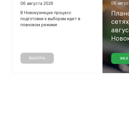
06 авгус
06 августа 2026
План
В Новокузнецке процесс
подготовки к выборам идет в
сетя
плановом режиме
авгу
Ново
ВЫБОРЫ
ЖКХ