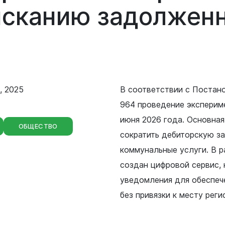
Сведения о лесах Новокузнецкого
ысканию
задолжен
городского округа
Отдел мобилизационной подготовки
Контрольно-счетная палата
Отдел бухгалтерского учета и
Новокузнецкого городского округа
отчетности
Совет народных депутатов
, 2025
В соответствии с Постан
Отдел внутреннего финансового
контроля
964 проведение экспериме
Выборы
июня 2026 года. Основная
ОБЩЕСТВО
Правовое управление
сократить дебиторскую з
коммунальные услуги. В р
Советы и комиссии
создан цифровой сервис,
уведомления для обеспеч
без привязки к месту реги