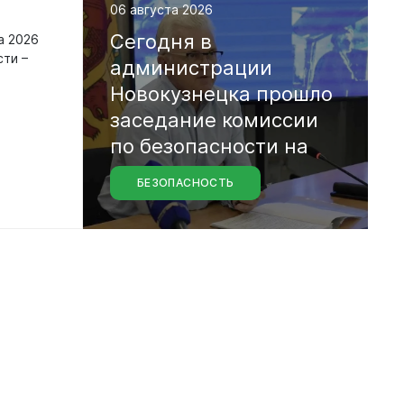
06 августа 2026
Сегодня
в
а 2026
сти –
администрации
Новокузнецка
прошло
заседание
комиссии
по
безопасности
на
БЕЗОПАСНОСТЬ
водных
объектах