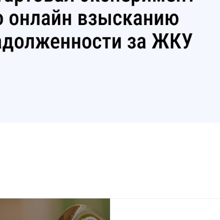
родных депутатов
созыва