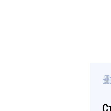
Социальна
Транспорт
Муниципал
Муниципал
Безопасно
Сведения 
Новокузне
округа
Контрольно
Новокузне
округа
Совет нар
Выборы
Выборы де
Новокузне