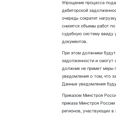
Упрощение процесса пода
дебиторской задолженнос
очередь сократит нагрузк
снизятся объемы работ по
судебную систему ввиду 
жанам
Бизнесу
документов.
нии
Инвесторам
ная политика
Социально-экономическое
При этом должники будут
развитие
е и наука
задолженности и смогут с
Муниципальные закупки
 искусство
должник не примет меры 
Муниципальное имущество
печительство
уведомления о том, что з
Потребительский рынок
Данные уведомления буду
Малому и среднему бизнес
я политика
Приказом Минстроя России
Стандарт развития конкуре
оммунальное
приказа Минстроя России 
Антимонопольный комплае
регионов, участвующих в
 жилищных условий
Муниципальный контроль