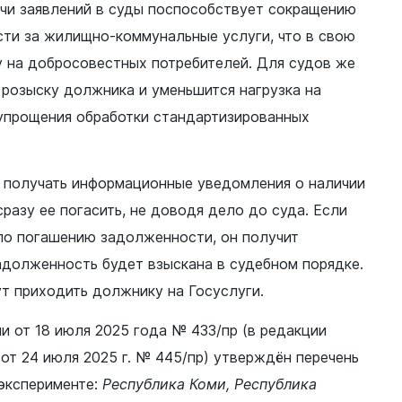
чи заявлений в суды поспособствует сокращению
ти за жилищно-коммунальные услуги, что в свою
у на добросовестных потребителей. Для судов же
 розыску должника и уменьшится нагрузка на
упрощения обработки стандартизированных
Документы
Утвержденные документы
Экспертиза НПА
 получать информационные уведомления о наличии
Публичные слушания и
разу ее погасить, не доводя дело до суда. Если
общественные обсуждения
по погашению задолженности, он получит
Оценка регулирующего
адолженность будет взыскана в судебном порядке.
воздействия
т приходить должнику на Госуслуги.
Проекты правовых актов
у
 от 18 июля 2025 года № 433/пр (в редакции
Противодействие коррупции
нции
от 24 июля 2025 г. № 445/пр) утверждён перечень
Среднемесячная заработная
нс
плата
 эксперименте:
Республика Коми, Республика