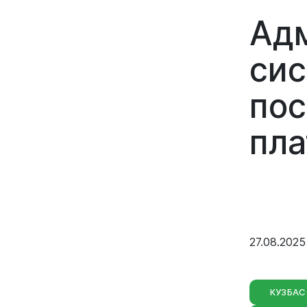
Адм
сис
пос
Вирт
пла
прие
Оставить 
График пр
Отчеты о р
Личный ка
27.08.2025
КУЗБАС