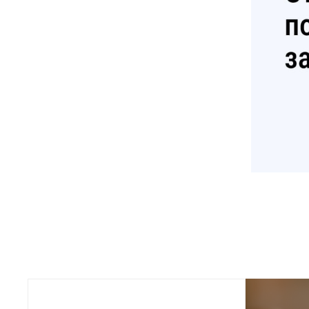
Совета на
седьмого 