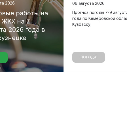
та 2026
06 августа 2026
овые
работы
на
Прогноз погоды 7-9 август
года по Кемеровской обла
х
ЖКХ
на
7
Кузбассу
ста
2026
года
в
кузнецке
ПОГОДА