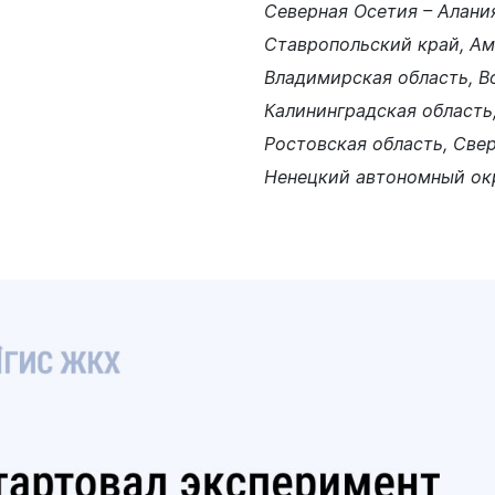
Северная Осетия – Алани
я защита
Ставропольский край, Ам
Владимирская область, В
ьные услуги
Калининградская область
ьная служба
Ростовская область, Свер
Ненецкий автономный окр
сть
о лесах
цкого городского
-счетная палата
цкого городского
одных депутатов
путатов
цкого городского