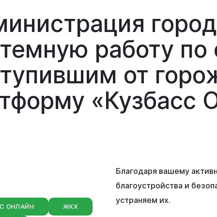
инистрация город
темную работу по
тупившим от горо
уальная
тформу «Кузбасс 
мная
обращение
иема граждан
аботе
бинет
Благодаря вашему актив
благоустройства и безоп
устраняем их.
С ОНЛАЙН
ЖКХ